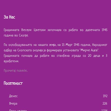
За Нас
Градинката Весели Цветови започнала со работа во далечната 1945
година во Скопје.
По ослободувањето на нашата земја, на 15 Март 1945 година, Народниот
одбор на Скопската околија ја формирала установата "Мирче Ацев".
Градинката почнала да работи во станбена зграда со 20 деца и 3
вработени.
Прочитај повеќе...
Посетеност
Денес
192
Вчера
226