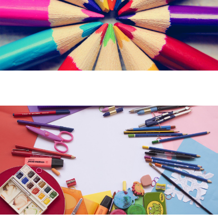
Секое дете е чудо, со тоа што секое има специфични манири,
што го прави овој свет прекрасно место за нас.