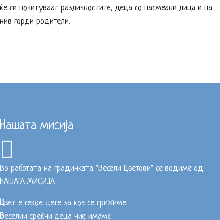
ќе ги почитуваат различностите, деца со насмеани лица и на
нив горди родители.
Нашата мисија
Во работата на градинката "Весели Цветови" се водиме од
НАШАТА МИСИЈА
Ц
вет е секое дете за кое се грижиме
В
еселии среќни деца ние имаме