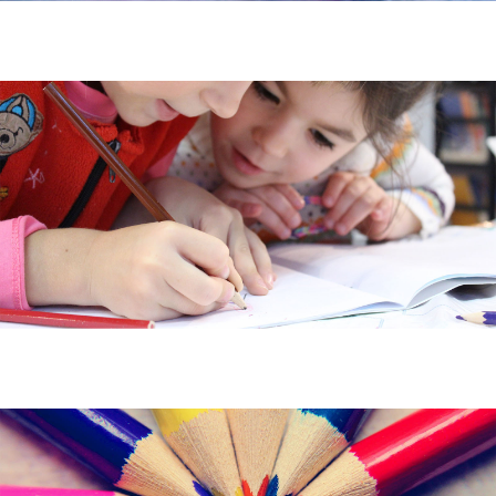
Сите најубави сеќавања од детството
се направени со радосни минути и минимални немирни минути.
Деца, немаме зборови што ве прикажуваат
дека сте толку уникатни за нас.