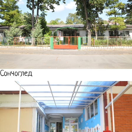
Сончоглед