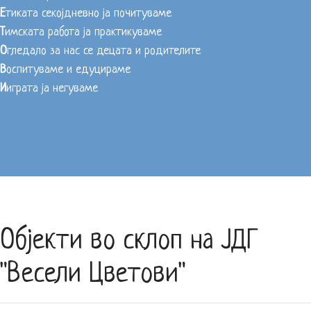
Е
тиката секојдневно ја почитуваме
Т
имската работа ја практикуваме
О
гледало за нас се децата и родителите
В
оспитуваме и едуцираме
И
играта ја негуваме
Објекти во склоп на ЈДГ
"Весели Цветови"