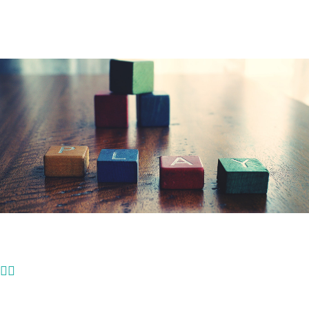
Нема седум чуда на светот, според едно дете има седум милиони
чуда.
Среќни сме што тоа можеме да го видиме во детските очи.
Секое дете е дарба на природата, да им го дадеме своето време,
да им дадеме можност да си играат и да направат пат за својата иднина.