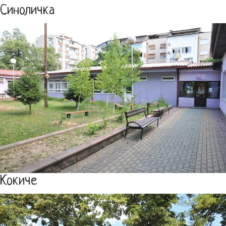
Синоличка
Кокиче