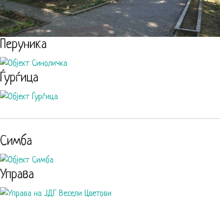
Перуника
Ѓурѓица
Симба
Управа