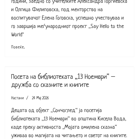
години, заедно со учителките Александра Ѓорѓиевска
и Олгица Филиповска, под менторство на
воспитувачот Елена Гоговска, успешно учествуваа и
го завршија меѓународниот проект „Say Hello to the
World"
Повеќе...
Посета на библиотеката „13 Ноември“ –
дружба со сказните и книгите
Настани
24 Мај 2026
Децата од објект „Сончоглед“ ја посетија
библиотеката „13 Ноември“ во општина Кисела Вода,
каде преку активноста „Мојата омилена сказна“
уживаа во магијата на читањето и светот на книгите.