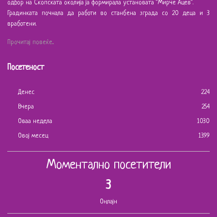
одбор на Скопската околија ја формирала установата "Мирче Ацев".
Градинката почнала да работи во станбена зграда со 20 деца и 3
вработени.
Прочитај повеќе...
Посетеност
Денес
224
Вчера
254
Оваа недела
1030
Овој месец
1399
Моментално посетители
3
Онлајн