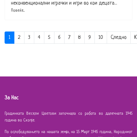
неконвенционални играчки и игри во кои децата...
Повеќе...
1
2
3
4
5
6
7
8
9
10
Следно
К
За Нас
Градинката Весели Цветови започнала со работа во далечната 1945
година во Скопје.
По ослободувањето на нашата земја, на 15 Март 1945 година, Народниот