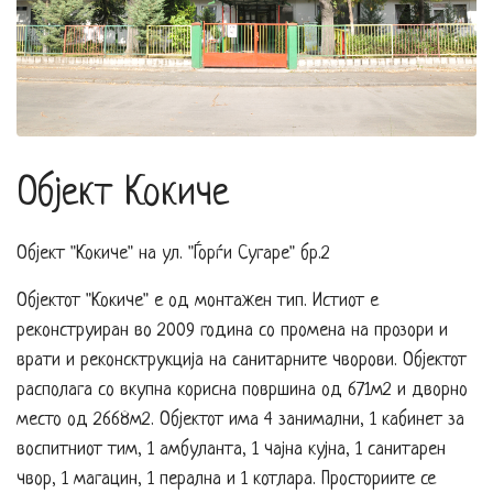
Објект Кокиче
Објект "Кокиче" на ул. "Ѓорѓи Сугаре" бр.2
Објектот "Кокиче" е од монтажен тип. Истиот е
реконструиран во 2009 година со промена на прозори и
врати и реконсктрукција на санитарните чворови. Објектот
располага со вкупна корисна површина од 671м2 и дворно
место од 2668м2. Објектот има 4 занимални, 1 кабинет за
воспитниот тим, 1 амбуланта, 1 чајна кујна, 1 санитарен
чвор, 1 магацин, 1 перална и 1 котлара. Просториите се