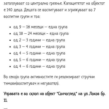
затоплуваат со централно греење. Капацитетот на објектот
е 140 деца. Децата се воспитуваат и згрижуваат во 7
воспитни групи и тоа:
од 9 – 18 месеци – една група
од 18 – 24 месеци - една група
од 2 – 3 години – една група
од 3 – 4 години – една група
од 4 – 5 години – една група
од 5 – 6 години – една група
од 4 – 6 години – една група
Во секоја група активностите ги реализираат стручни
тимови(воспитувач и негувател).
Управата е во склоп на објект "Сончоглед" на ул. Локов бр.
11.