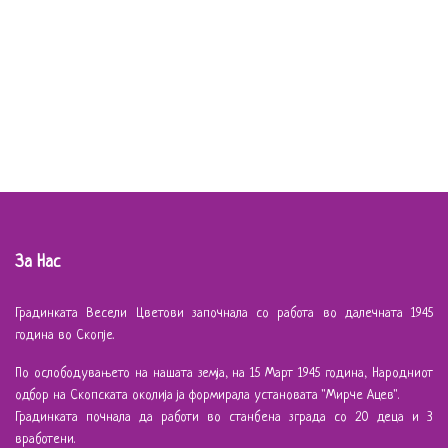
За Нас
Градинката Весели Цветови започнала со работа во далечната 1945
година во Скопје.
По ослободувањето на нашата земја, на 15 Март 1945 година, Народниот
одбор на Скопската околија ја формирала установата "Мирче Ацев".
Градинката почнала да работи во станбена зграда со 20 деца и 3
вработени.