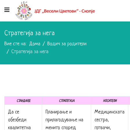
Стратегија за нега
Вие сте на:
Дома
Водич за родители
Стратегија за нега
СТАНДАРД
СТРАТЕГИЈА
НОСИТЕЛИ
Да се
Планирање и
Медицинската
обезбеди
прилагодување на
сестра,
квалитетна
менито според
готвачи,