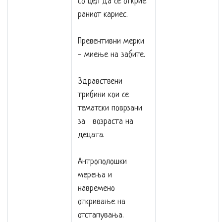
со цел да се открие
раниот кариес.
Превентивни мерки
- миење на забите.
Здравствени
трибини кои се
тематски поврзани
за возраста на
децата.
Антрополошки
мерења и
навремено
откривање на
отстапувања.