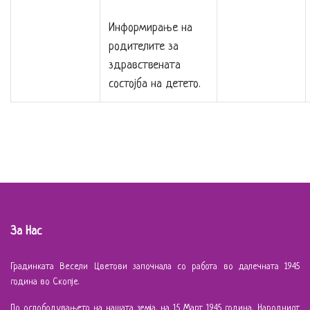
Информирање на
родителите за
здравствената
состојба на детето.
За Нас
Градинката Весели Цветови започнала со работа во далечната 1945
година во Скопје.
По ослободувањето на нашата земја, на 15 Март 1945 година, Народниот