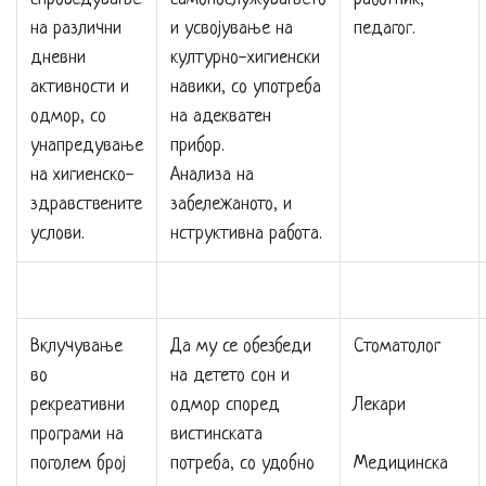
на различни
и усвојување на
педагог.
дневни
културно-хигиенски
активности и
навики, со употреба
одмор, со
на адекватен
унапредување
прибор.
на хигиенско-
Анализа на
здравствените
забележаното, и
услови.
нструктивна работа.
Вклучување
Да му се обезбеди
Стоматолог
во
на детето сон и
рекреативни
одмор според
Лекари
програми на
вистинската
поголем број
потреба, со удобно
Медицинска