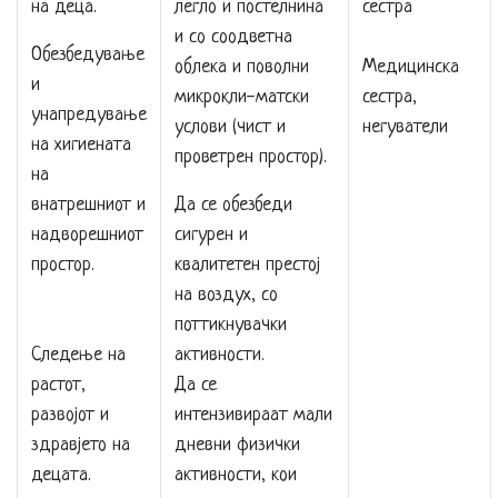
на деца.
легло и постелнина
сестра
и со соодветна
Обезбедување
облека и поволни
Медицинска
и
микрокли-матски
сестра,
унапредување
услови (чист и
негуватели
на хигиената
проветрен простор).
на
внатрешниот и
Да се обезбеди
надворешниот
сигурен и
простор.
квалитетен престој
на воздух, со
поттикнувачки
Следење на
активности.
растот,
Да се
развојот и
интензивираат мали
здравјето на
дневни физички
децата.
активности, кои