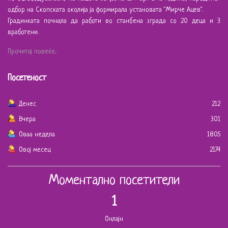
одбор на Скопската околија ја формирала установата "Мирче Ацев".
Градинката почнала да работи во станбена зграда со 20 деца и 3
вработени.
Прочитај повеќе...
Посетеност
Денес
212
Вчера
301
Оваа недела
1805
Овој месец
2174
Моментално посетители
1
Онлајн