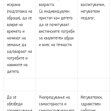
исхрана
возраста.
воспитувачки,
(подготовка на
Со индивидуален
негуватели
оброци), да се
пристап кон детето
педагог,
влијае на
да се почитуваат
времето и
вистинските потреби
начинот на
за квалитетен оброк
земање да
и внес на течности.
одговараат на
потребите и
навиките на
детето.
Да се
Унапредување на
Негувателки,
обезбеди
самостојноста и
здравствен
спроведување
самопослужувањето
работник,