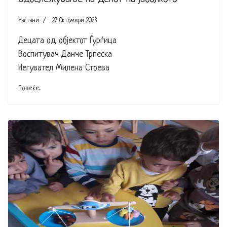
Настани
27 Октомври 2023
Децата од објектот Ѓурѓица
Воспитувач Данче Трпеска
Негувател Милена Стоева
Повеќе...