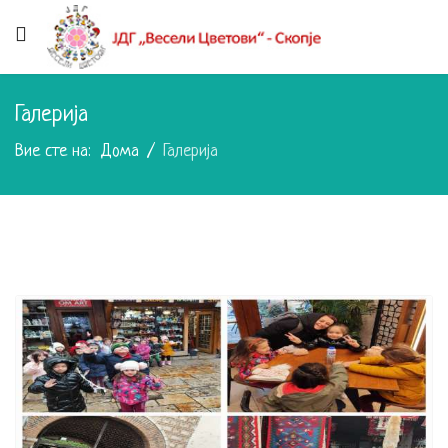
Галерија
Вие сте на:
Дома
Галерија