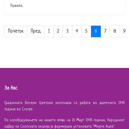
Повеќе...
Почеток
Пред
1
2
3
4
5
6
7
8
9
За Нас
Градинката Весели Цветови започнала со работа во далечната 1945
година во Скопје.
По ослободувањето на нашата земја, на 15 Март 1945 година, Народниот
одбор на Скопската околија ја формирала установата "Мирче Ацев".