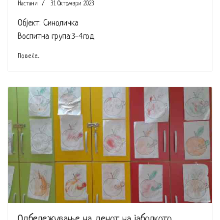
Настани
31 Октомври 2023
Објект: Синоличка
Воспитна група:3-4год
Повеќе...
Одбележување на денот на јаболкото