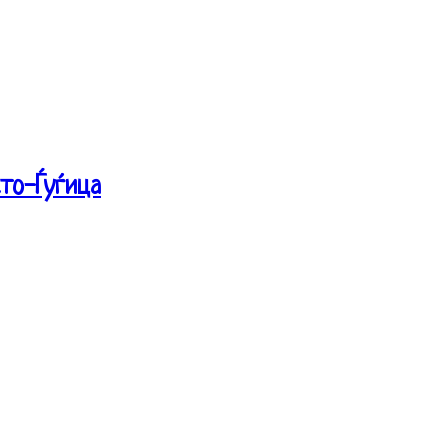
то-Ѓуѓица