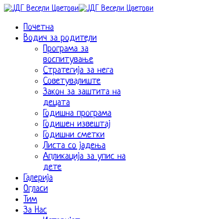
Почетна
Водич за родители
Програма за
воспитување
Стратегија за нега
Советувалиште
Закон за заштита на
децата
Годишна програма
Годишен извештај
Годишни сметки
Листа со јадења
Апликација за упис на
дете
Галерија
Огласи
Тим
За Нас