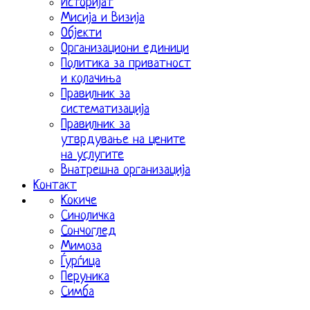
Историјат
Мисија и Визија
Објекти
Организациони единици
Политика за приватност
и колачиња
Правилник за
систематизација
Правилник за
утврдување на цените
на услугите
Внатрешна организација
Контакт
Кокиче
Синоличка
Сончоглед
Мимоза
Ѓурѓица
Перуника
Симба