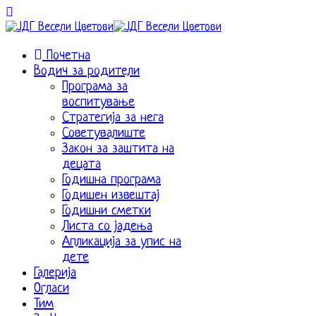
Почетна
Водич за родители
Програма за
воспитување
Стратегија за нега
Советувалиште
Закон за заштита на
децата
Годишна програма
Годишен извештај
Годишни сметки
Листа со јадења
Апликација за упис на
дете
Галерија
Огласи
Тим