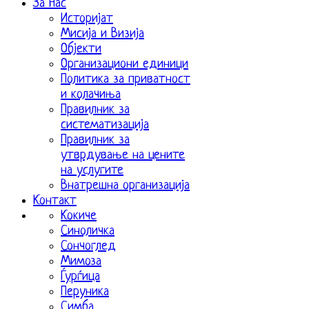
За Нас
Историјат
Мисија и Визија
Објекти
Организациони единици
Политика за приватност
и колачиња
Правилник за
систематизација
Правилник за
утврдување на цените
на услугите
Внатрешна организација
Контакт
Кокиче
Синоличка
Сончоглед
Мимоза
Ѓурѓица
Перуника
Симба