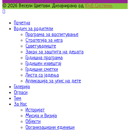
© 2026 Весели Цветови. Дизајнирано од
Кјуб Системи
.
Почетна
Водич за родители
Програма за воспитување
Стратегија за нега
Советувалиште
Закон за заштита на децата
Годишна програма
Годишен извештај
Годишни сметки
Листа со јадења
Апликација за упис на дете
Галерија
Огласи
Тим
За Нас
Историјат
Мисија и Визија
Објекти
Организациони единици