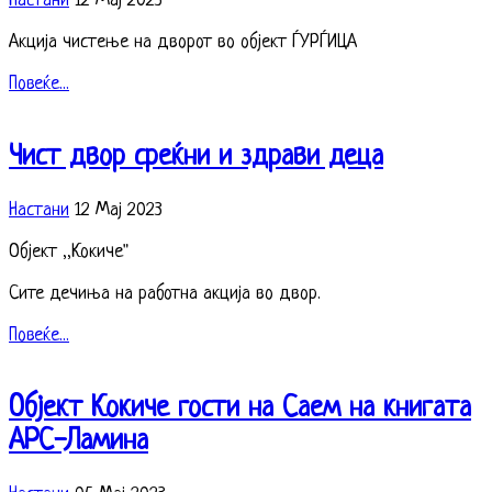
Настани
12 Мај 2023
Акција чистeње на дворот во објект ЃУРЃИЦА
Повеќе...
Чист двор среќни и здрави деца
Настани
12 Мај 2023
Објект ,,Кокиче"
Сите дечиња на работна акција во двор.
Повеќе...
Објект Кокиче гости на Саем на книгата
АРС-Лaмина