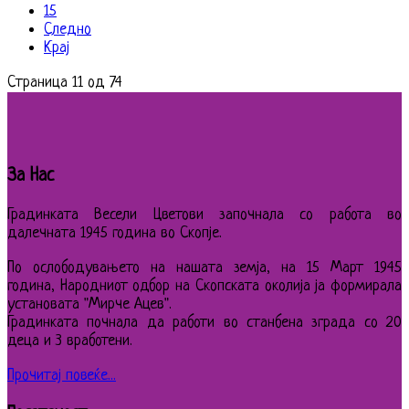
15
Следно
Крај
Страница 11 од 74
За Нас
Градинката Весели Цветови започнала со работа во
далечната 1945 година во Скопје.
По ослободувањето на нашата земја, на 15 Март 1945
година, Народниот одбор на Скопската околија ја формирала
установата "Мирче Ацев".
Градинката почнала да работи во станбена зграда со 20
деца и 3 вработени.
Прочитај повеќе...