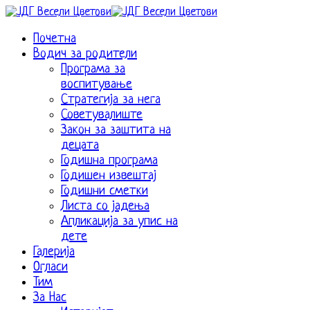
Почетна
Водич за родители
Програма за
воспитување
Стратегија за нега
Советувалиште
Закон за заштита на
децата
Годишна програма
Годишен извештај
Годишни сметки
Листа со јадења
Апликација за упис на
дете
Галерија
Огласи
Тим
За Нас