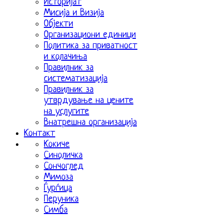
Историјат
Мисија и Визија
Објекти
Организациони единици
Политика за приватност
и колачиња
Правилник за
систематизација
Правилник за
утврдување на цените
на услугите
Внатрешна организација
Контакт
Кокиче
Синоличка
Сончоглед
Мимоза
Ѓурѓица
Перуника
Симба