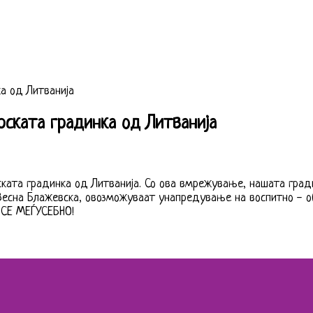
ка од Литванија
рската градинка од Литванија
ската градинка од Литванија. Со ова вмрежување, нашата гради
Весна Блажевска, овозможуваат унапредување на воспитно - об
 СЕ МЕЃУСЕБНО!