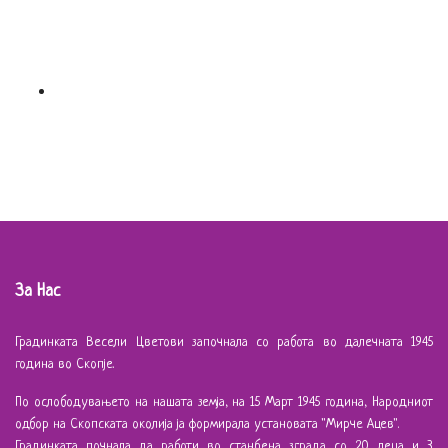
За Нас
Градинката Весели Цветови започнала со работа во далечната 1945
година во Скопје.
По ослободувањето на нашата земја, на 15 Март 1945 година, Народниот
одбор на Скопската околија ја формирала установата "Мирче Ацев".
Градинката почнала да работи во станбена зграда со 20 деца и 3