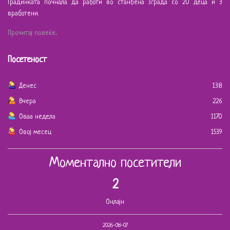
Градинката почнала да работи во станбена зграда со 20 деца и 3
вработени.
Прочитај повеќе...
Посетеност
Денес
138
Вчера
226
Оваа недела
1170
Овој месец
1539
Моментално посетители
2
Онлајн
2026-08-07