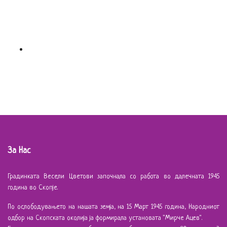
За Нас
Градинката Весели Цветови започнала со работа во далечната 1945
година во Скопје.
По ослободувањето на нашата земја, на 15 Март 1945 година, Народниот
одбор на Скопската околија ја формирала установата "Мирче Ацев".