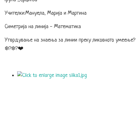
Учителки:Мануела, Марија и Мартина
Симетрија на линија - Математика
Утврдување на знаења за линии преку ликовното умеење?
❄️?❄️?❤️