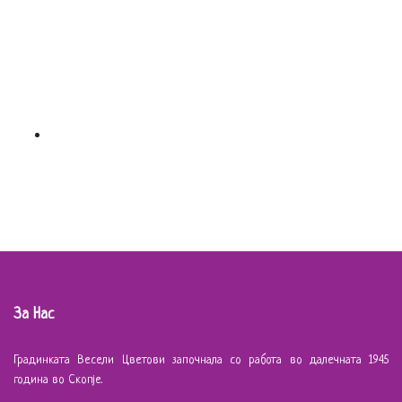
За Нас
Градинката Весели Цветови започнала со работа во далечната 1945
година во Скопје.