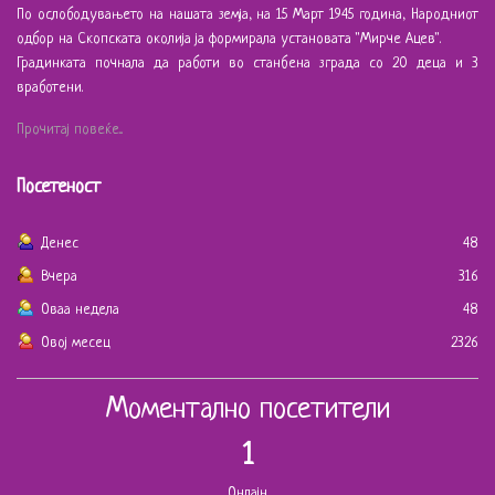
По ослободувањето на нашата земја, на 15 Март 1945 година, Народниот
одбор на Скопската околија ја формирала установата "Мирче Ацев".
Градинката почнала да работи во станбена зграда со 20 деца и 3
вработени.
Прочитај повеќе...
Посетеност
Денес
48
Вчера
316
Оваа недела
48
Овој месец
2326
Моментално посетители
1
Онлајн