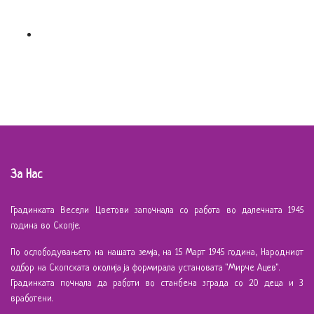
За Нас
Градинката Весели Цветови започнала со работа во далечната 1945
година во Скопје.
По ослободувањето на нашата земја, на 15 Март 1945 година, Народниот
одбор на Скопската околија ја формирала установата "Мирче Ацев".
Градинката почнала да работи во станбена зграда со 20 деца и 3
вработени.